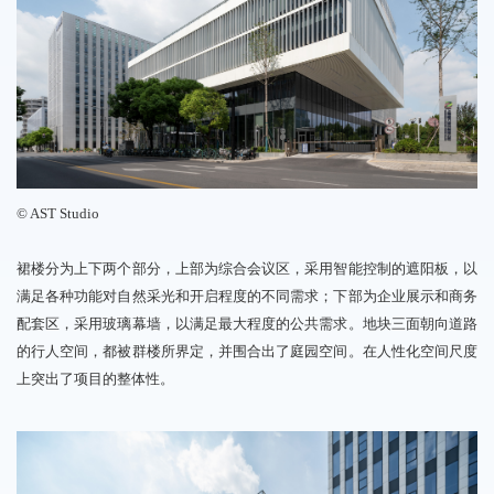
©
AST
Studio
裙楼分为上下两个部分，
上部为综合会议区，
采用智能控制的遮阳板，
以
满足各种功能对自然采光
和开启程度的不同需求；
下部为企业展示和商务
配套区，
采用玻璃幕墙，
以满足最大程度的公共需
求。地块三面朝向道路
的行人空间，
都被群楼所界定，
并围合出了庭园空间。在人性化空间尺度
上
突出了项目的整体性。