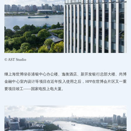
©
AST
Studio
继上海世博绿谷浦银中心办公楼、逸衡酒店、
新开发银行总部大楼、尚博
金融中心室内设计等项目
在近年投入使用之后，
HPP
在世博会片区又一重
要项目
竣工
——
国家电投上电大厦。