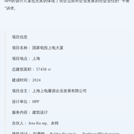
HPP
的设计方案也完美的体现
了央企总部对企业发展的社会责任的
“
平衡
”
诉求。
项目信息
项目名称：
国家电投上电大厦
项目地点：
上海
总建筑面积：
57458
㎡
建成时间：
2024
项目业主：
上海上电馨源企业发展有限公司
设计单位：
HPP
服务内容：
建筑设计
合伙人：
Jens
Ku
mp
、余炜
建筑设计：
刘秉轶、
Baldur
Ste
im
le
、
FerdinandFleckenstein
、