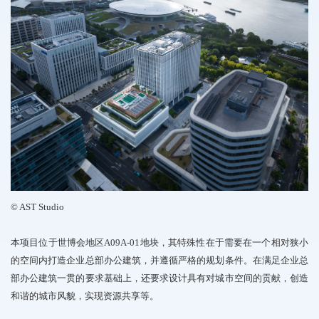
©
AST
Studio
本项目位于世博会地区
A09A-01
地块，
其特殊性在于需要在一个相对狭小
的空间
内打造企业总部办
公建筑，
并遵循严格的规划条件。在满足企业总
部办公建筑一贯的要求基础上，
还要求设计具有对
城市空间的贡献，
创造
和谐的城市风貌，
实现资
源共享等。