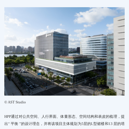
©
AST
Studio
HPP
通过对公共空间、人行界面、体量形态、空间结构和表皮的梳理，
提
出
“
平衡
”
的设计
理念，
并将
该项目主体规划为
5
层的
L
型裙楼和
13
层的塔