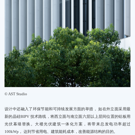
©
AST
Studio
设计中还融入了环保节能和可持续发展方面的举措，
如在外立面采用最
新的
晶硅
BIPV
技术路线，
将
西立面与南立面六层以上层间位置的铝板用
光伏幕墙替换。大楼光伏建筑一体化方案，
将带来总发
电功率超过
100
kWp
，
达到节省用电、建筑能耗成本，
改善能源结构的目的。