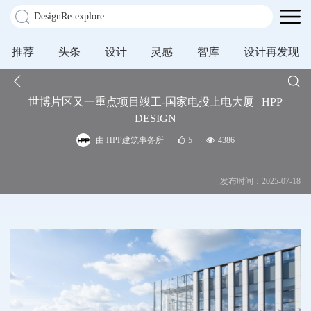
推荐
头条
设计
灵感
智库
设计再发现
世博片区又一重点项目竣工-国家电投上电大厦 | HPP
DESIGN
由 HPP建筑事务所
5
4386
发布时间：2025-07-18