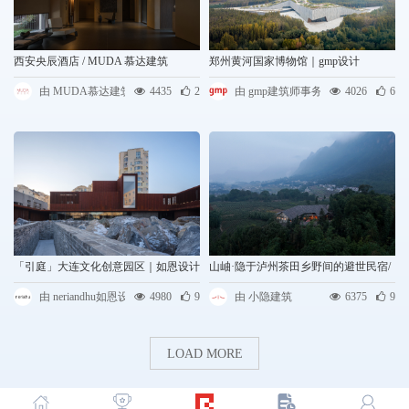
西安央辰酒店 / MUDA 慕达建筑
郑州黄河国家博物馆｜gmp设计
由 MUDA慕达建筑
4435
2
由 gmp建筑师事务所
4026
6
「引庭」大连文化创意园区｜如恩设计
山岫·隐于泸州茶田乡野间的避世民宿/
小隐建筑
由 neriandhu如恩设计
4980
9
由 小隐建筑
6375
9
LOAD MORE