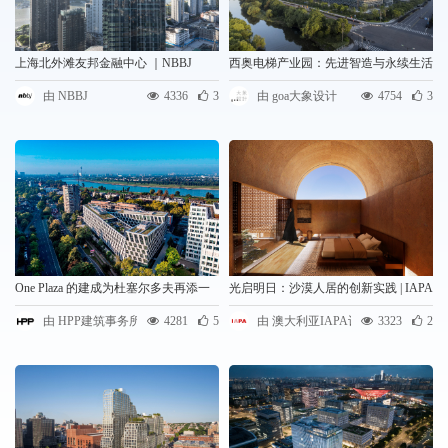
上海北外滩友邦金融中心 ｜NBBJ
西奥电梯产业园：先进智造与永续生活
兼容的“未来工厂”｜goa大象设计
由 NBBJ
4336
3
由 goa大象设计
4754
3
One Plaza 的建成为杜塞尔多夫再添一
光启明日：沙漠人居的创新实践 | IAPA
座标志性建筑 | HPP建筑事务所
DESIGN
由 HPP建筑事务所
4281
5
由 澳大利亚IAPA设计
3323
2