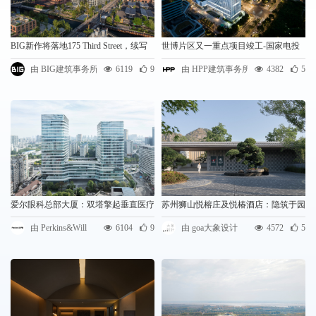
BIG新作将落地175 Third Street，续写
世博片区又一重点项目竣工-国家电投
Gowanus天际线
上电大厦 | HPP DESIGN
由 BIG建筑事务所
6119
9
由 HPP建筑事务所
4382
5
爱尔眼科总部大厦：双塔擎起垂直医疗
苏州狮山悦榕庄及悦椿酒店：隐筑于园
新生态｜Perkins&Will
/ goa大象设计
由 Perkins&Will
6104
9
由 goa大象设计
4572
5