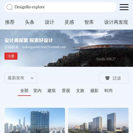
推荐
头条
设计
灵感
智库
设计再发现
设计再探索 探索好设计
投稿邮箱：indesignaddcom@foxmail.com
注册
Studio MK27
过滤
全部
室内
建筑
景观
文旅
摄影
时尚