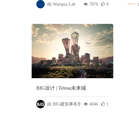
由 Wutopia Lab
7876
9
BIG设计 | Telosa未来城
由 BIG建筑事务所
4046
1