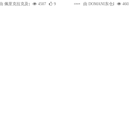
由 佩里克拉克及合伙人建筑师事务所
4507
9
由 DOMANI东仓建设
460