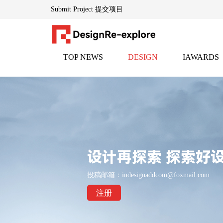
Submit Project 提交项目
TOP NEWS
DESIGN
IAWARDS
DesignRe-explore设计再探索「www.indesignadd.com 」
头条
设计
邸赛
— — 全球创意生态的灵感引擎
隶属于英国伦敦DESIGNREEXPLORE传媒集团，创立于
为设计师、地产家居专业人士及文化创意从业者提供每日
平台通过整合千家国际合作伙伴资源，构建了横跨设计全
设计再探索 探索好
核心品牌：
投稿邮箱：indesignaddcom@foxmail.com
▸
HEPER创意黑皮书「www.heperdesign.com 」
：全球创意
注册
▸
iawards邸赛设计竞赛中心「www.indesignadd.com/Match/L
以"再探索"为基因，持续赋能设计生态的对话、碰撞与进