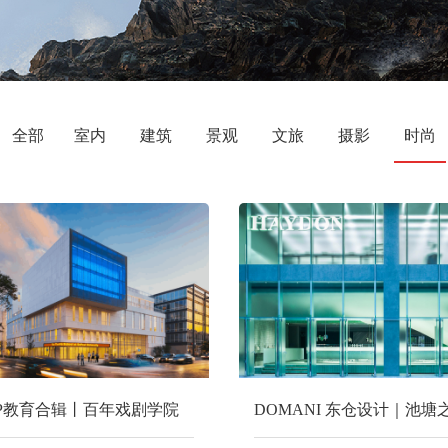
全部
室内
建筑
景观
文旅
摄影
时尚
&P教育合辑丨百年戏剧学院
DOMANI 东仓设计｜池塘
幕后的故事
HAYDON黑洞南京