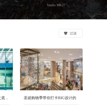
Studio MK27
过滤
之底，
圣诞购物季带你打卡BIG设计的
巴黎老佛爷旗舰店