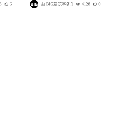
3
6
由 BIG建筑事务所
4128
0