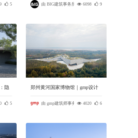
9
5
由 BIG建筑事务所
6098
9
：隐
郑州黄河国家博物馆｜gmp设计
0
5
由 gmp建筑师事务所
4020
6