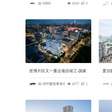
象设
由 NBBJ
4310
3
世博片区又一重点项目竣工-国家
爱尔
电投上电大厦 | HPP DESIGN
直医疗
由 HPP建筑事务所
4377
5