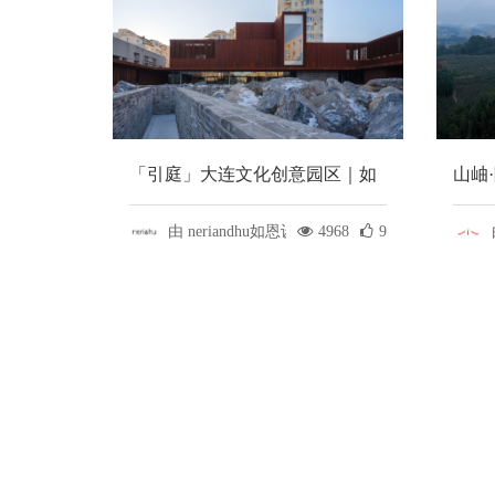
「引庭」大连文化创意园区｜如
山岫
恩设计
民宿
由 neriandhu如恩设计
4968
9