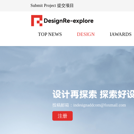
Submit Project 提交项目
TOP NEWS
DESIGN
IAWARDS
DesignRe-explore设计再探索「www.indesignadd.com 」
头条
设计
邸赛
— — 全球创意生态的灵感引擎
隶属于英国伦敦DESIGNREEXPLORE传媒集团，创立于
为设计师、地产家居专业人士及文化创意从业者提供每日
平台通过整合千家国际合作伙伴资源，构建了横跨设计全
设计再探索 探索好
核心品牌：
投稿邮箱：indesignaddcom@foxmail.com
▸
HEPER创意黑皮书「www.heperdesign.com 」
：全球创意
注册
▸
iawards邸赛设计竞赛中心「www.indesignadd.com/Match/L
以"再探索"为基因，持续赋能设计生态的对话、碰撞与进