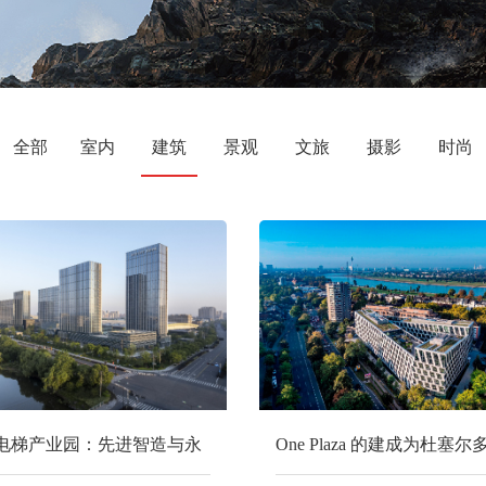
全部
室内
建筑
景观
文旅
摄影
时尚
电梯产业园：先进智造与永
One Plaza 的建成为杜塞
活兼容的“未来工厂”｜goa大
添一座标志性建筑 | HPP建