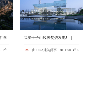
件学
武汉千子山垃圾焚烧发电厂｜
UUA设计
0
5
由 UUA建筑师事务所
3970
6