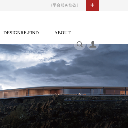
《平台服务协议》
中
DESIGNRE-FIND
ABOUT
CONTACT US
设计再发现
关于
indesignaddcom@foxmail.com
https://weibo.com/u/2530221873
合作联系：136 6001 3049 / 奖项申报：159 8919 3049