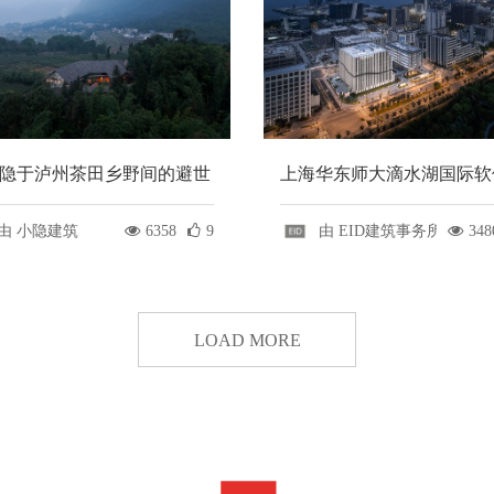
·隐于泸州茶田乡野间的避世
上海华东师大滴水湖国际软
/小隐建筑
院|EID Arch姜平工作室
由 小隐建筑
6358
9
由 EID建筑事务所
348
LOAD MORE