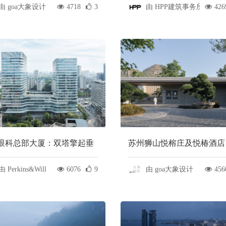
计
务所
由 goa大象设计
4718
3
由 HPP建筑事务所
426
眼科总部大厦：双塔擎起垂
苏州狮山悦榕庄及悦椿酒店
新生态｜Perkins&Will
筑于园 / goa大象设计
由 Perkins&Will
6076
9
由 goa大象设计
456