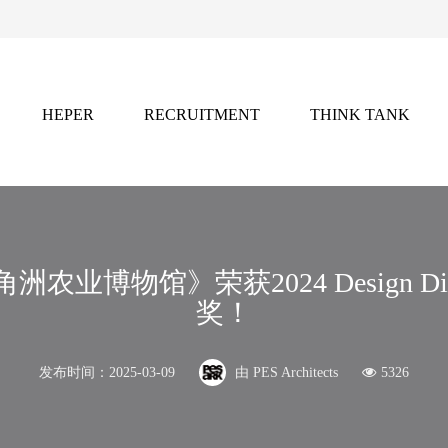
HEPER
RECRUITMENT
THINK TANK
灵感
招聘
智库
2021年，凭借独特的全球创意资源网络，
前沿的行业洞察与灵感库藏。
产业链的权威内容矩阵。
三角洲农业博物馆》荣获2024 Design Dis
奖！
灵感库，发掘前沿设计趋势与跨学科创新实践。
发布时间：2025-03-09
由 PES Architects
5326
ist」
：推动行业未来的国际竞赛平台，聚焦设计新锐力量。
化。