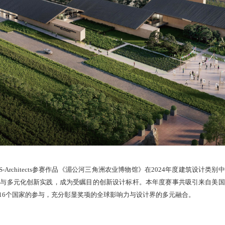
) 现正式揭晓：PES-Architects参赛作品《湄公河三角洲农业博物馆》在2024年度建筑
念与多元化创新实践，成为受瞩目的创新设计标杆。本年度赛事共吸引来自美国
16个国家的参与，充分彰显奖项的全球影响力与设计界的多元融合。