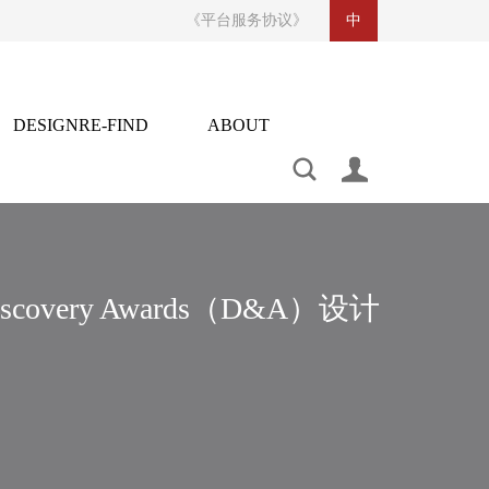
《平台服务协议》
中
DESIGNRE-FIND
ABOUT
CONTACT US
设计再发现
关于
indesignaddcom@foxmail.com
https://weibo.com/u/2530221873
合作联系：136 6001 3049 / 奖项申报：159 8919 3049
covery Awards（D&A）设计