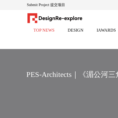
Submit Project 提交项目
TOP NEWS
DESIGN
IAWARDS
DesignRe-explore设计再探索「www.indesignadd.com 」
头条
设计
邸赛
— — 全球创意生态的灵感引擎
隶属于英国伦敦DESIGNREEXPLORE传媒集团，创立于
为设计师、地产家居专业人士及文化创意从业者提供每日
平台通过整合千家国际合作伙伴资源，构建了横跨设计全
PES-Architects｜《湄公河
核心品牌：
▸
HEPER创意黑皮书「www.heperdesign.com 」
：全球创意
▸
iawards邸赛设计竞赛中心「www.indesignadd.com/Match/L
以"再探索"为基因，持续赋能设计生态的对话、碰撞与进